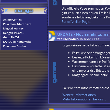
Die offizielle Page zum neuen Po
gibt es auch einen neuen Trailer.
sondern alle bislang bekannte P
Anime Comics
Zur offiziellen Page...
Pokémon Adventures
Magical Journey
Dengeki Pikachu
UPDATE - Noch mehr zum n
Getto Da Ze!
von Skyshaymin, 15.10.2012 14:21
KAADO ni Natta Wake
Es gab einige neue Infos zum n
Pokémon Zensho
Es ist, wie seine Vorgänge
Besiegte Pokémon können
Wie immer kann ein Pokém
Das neue V-Roulette ist ei
eine mysteriöse Brise, di
Magnagate ist eine neue 
Falls weitere Infos veröffentlic
Weitere Informationen...
Mehr Informationen bei uns...