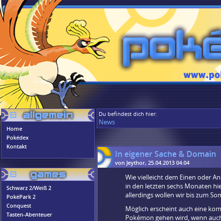
Du befindest dich hier:
News
Home
Pokédex
Kontakt
In eigener Sache & Domain
von Jeythor, 25.04.2013 04:04
Wie vielleicht dem Einen oder An
in den letzten sechs Monaten hie
Schwarz 2/Weiß 2
allerdings wollen wir bis zum S
PokéPark 2
Conquest
Möglich erscheint auch eine kom
Tasten-Abenteuer
Pokémon gehen wird, wenn auch n