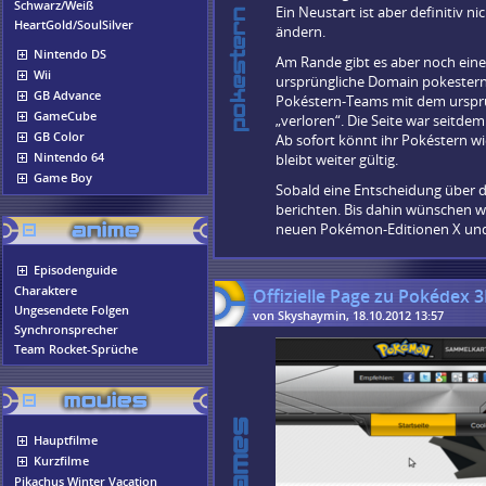
Schwarz/Weiß
Ein Neustart ist aber definitiv n
HeartGold/SoulSilver
ändern.
Nintendo DS
Am Rande gibt es aber noch eine 
Wii
ursprüngliche Domain pokestern.
GB Advance
Pokéstern-Teams mit dem ursprün
GameCube
„verloren“. Die Seite war seitd
GB Color
Ab sofort könnt ihr Pokéstern w
Nintendo 64
bleibt weiter gültig.
Game Boy
Sobald eine Entscheidung über d
berichten. Bis dahin wünschen wi
neuen Pokémon-Editionen X und 
Episodenguide
Charaktere
Offizielle Page zu Pokédex 3
Ungesendete Folgen
von Skyshaymin, 18.10.2012 13:57
Synchronsprecher
Team Rocket-Sprüche
Hauptfilme
Kurzfilme
Pikachus Winter Vacation